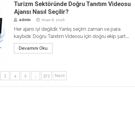
Turizm Sektöründe Doğru Tanıtım Videosu
Ajansı Nasıl Seçilir?
admin
Nisan 8, 2026
Her ajans iyi değildir. Yanlış seçim zaman ve para
kaybıdır. Doğru Tanıtım Videosu için doğru ekip şart....
Devamını Oku
3
4
5
…
373
Next
sı