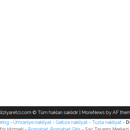
ilziyaretci.com © Tüm hakları saklıdır
|
MoreNews
by AF them
ring
-
Ümraniye nakliyat
-
Gebze nakliyat
-
Tuzla nakliyat
-
D
för Hizmeti -
Romabet, Romabet Giriş
- Saç Tasarım Merkezi -