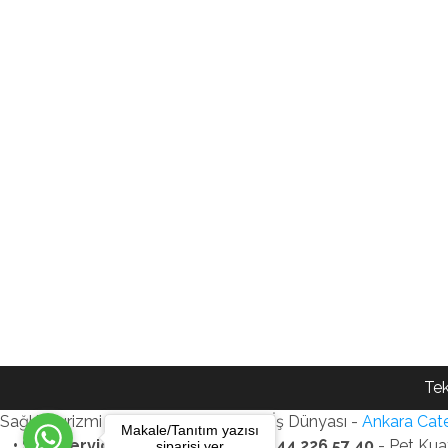
Tek
Sağlık Turizmi Reklam Ajansı - Gezi - İş Dünyası -
Ankara Cate
Makale/Tanıtım yazısı
• SEO Services • WhatsApp: +90 544 226 57 40
- Pet Kua
siparişi ver