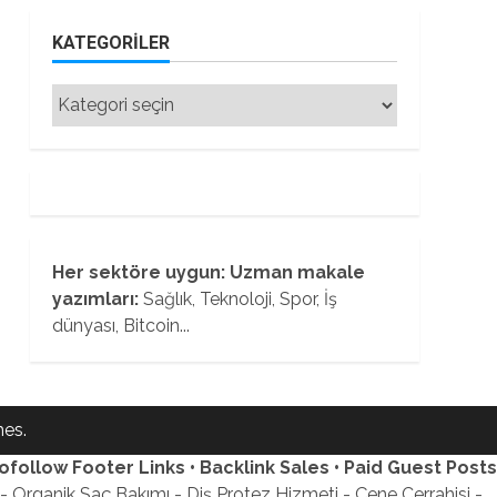
KATEGORILER
Kategoriler
Her sektöre uygun: Uzman makale
yazımları:
Sağlık, Teknoloji, Spor, İş
dünyası, Bitcoin...
es.
ofollow Footer Links • Backlink Sales • Paid Guest Posts
 Organik Saç Bakımı - Diş Protez Hizmeti - Çene Cerrahisi -