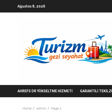
Skip
Ağustos 8, 2026
to
content
AHREFS DR YÜKSELTME HIZMETI
GARANTILI TEKILZ
Home
admin
Page 2