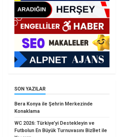
ARAMA YAP
Arama:
ALPNET AJANS