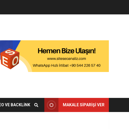
EO VE BACKLINK
MAKALE SIPARIŞI VER