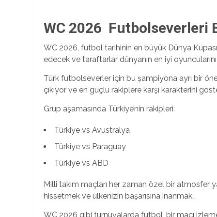
WC 2026 Futbolseverleri B
WC 2026, futbol tarihinin en büyük Dünya Kupası
edecek ve taraftarlar dünyanın en iyi oyuncuları
Türk futbolseverler için bu şampiyona ayrı bir ön
çıkıyor ve en güçlü rakiplere karşı karakterini gös
Grup aşamasında Türkiye’nin rakipleri:
Türkiye vs Avustralya
Türkiye vs Paraguay
Türkiye vs ABD
Milli takım maçları her zaman özel bir atmosfer y
hissetmek ve ülkenizin başarısına inanmak…
WC 2026 gibi turnuvalarda futbol, bir maçı izlemek