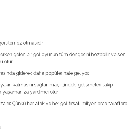
görülemez olmasıdır.
ir, erken gelen bir gol oyunun tüm dengesini bozabilir ve son
 olur.
rasında giderek daha popüler hale geliyor.
 yakın kalmasını sağlar; maç içindeki gelişmeleri takip
n yaşamanıza yardımcı olur.
nır. Çünkü her atak ve her gol fırsatı milyonlarca taraftara
a