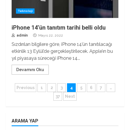
Teknoloji
iPhone 14’ün tanıtım tarihi belli oldu
admin
Mayıs 22, 2022
Sızdırılan bilgilere göre, iPhone 14’ün tanıtılacağı
etkinlik 13 Eylül’de gerçekleştirilecek. Apple’ın bu
yıl piyasaya süreceği iPhone 14...
Devamını Oku
Yazı
Previous
1
2
3
4
5
6
7
…
37
Next
sayfalaması
ARAMA YAP