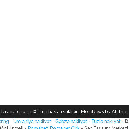
ilziyaretci.com © Tüm hakları saklıdır
|
MoreNews
by AF them
ring
-
Ümraniye nakliyat
-
Gebze nakliyat
-
Tuzla nakliyat
-
D
för Hizmeti -
Romabet, Romabet Giriş
- Saç Tasarım Merkezi -