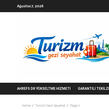
Skip
Ağustos 7, 2026
to
content
AHREFS DR YÜKSELTME HIZMETI
GARANTILI TEKILZ
Home
Turizm Gezi Seyahat
Page 2