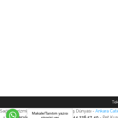
Tek
Sağlık Turizmi Reklam Ajansı - Gezi - İş Dünyası -
Ankara Cate
Makale/Tanıtım yazısı
• SEO Services • WhatsApp: +90 544 226 57 40
- Pet Kua
siparişi ver