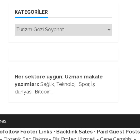
KATEGORILER
Kategoriler
Her sektöre uygun: Uzman makale
yazımları:
Sağlık, Teknoloji, Spor, İş
dünyası, Bitcoin...
es.
ofollow Footer Links • Backlink Sales • Paid Guest Posts
 Organik Saç Bakımı - Diş Protez Hizmeti - Çene Cerrahisi -