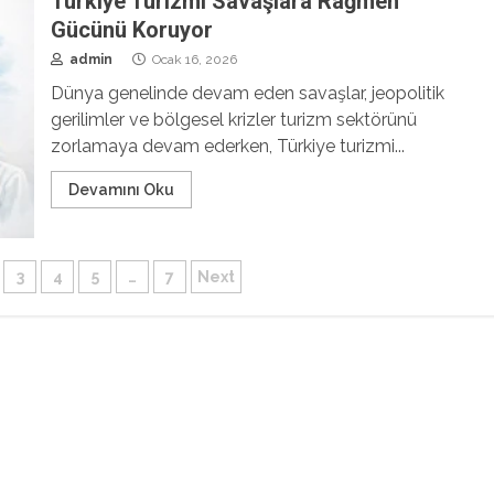
Türkiye Turizmi Savaşlara Rağmen
Gücünü Koruyor
admin
Ocak 16, 2026
Dünya genelinde devam eden savaşlar, jeopolitik
gerilimler ve bölgesel krizler turizm sektörünü
zorlamaya devam ederken, Türkiye turizmi...
Devamını Oku
3
4
5
…
7
Next
sı