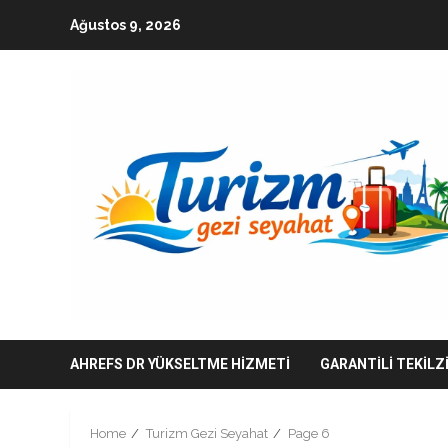
Skip
Ağustos 9, 2026
to
content
AHREFS DR YÜKSELTME HIZMETI
GARANTILI TEKILZ
Home
Turizm Gezi Seyahat
Page 6