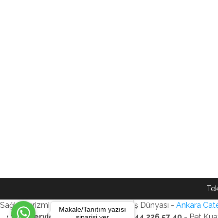
Tek
Sağlık Turizmi Reklam Ajansı - Gezi - İş Dünyası -
Ankara Cate
Makale/Tanıtım yazısı
• SEO Services • WhatsApp: +90 544 226 57 40
- Pet Kua
siparişi ver