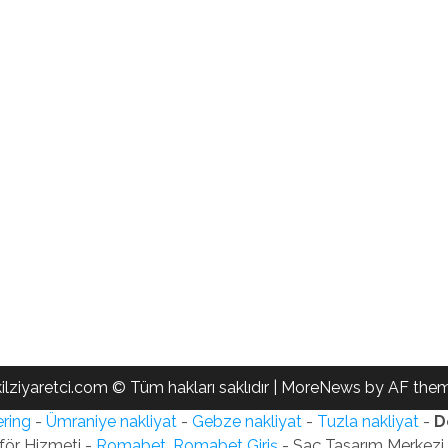
ilziyaretci.com © Tüm hakları saklıdır
|
MoreNews
by AF them
ring
-
Ümraniye nakliyat
-
Gebze nakliyat
-
Tuzla nakliyat
-
D
för Hizmeti -
Romabet, Romabet Giriş
- Saç Tasarım Merkezi -