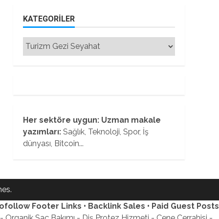
KATEGORILER
Kategoriler
Her sektöre uygun: Uzman makale
yazımları:
Sağlık, Teknoloji, Spor, İş
dünyası, Bitcoin...
es.
ofollow Footer Links • Backlink Sales • Paid Guest Posts
 Organik Saç Bakımı - Diş Protez Hizmeti - Çene Cerrahisi -