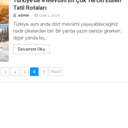
Türkiye’de 4 Mevsim En Çok Tercih Edilen
Tatil Rotaları
admin
Ocak 1, 2026
Türkiye, aynı anda dört mevsimi yaşayabileceğiniz
nadir ülkelerden biri. Bir yanda yazın denize girerken,
diğer yanda kış...
Devamını Oku
3
4
5
6
7
Next
sı