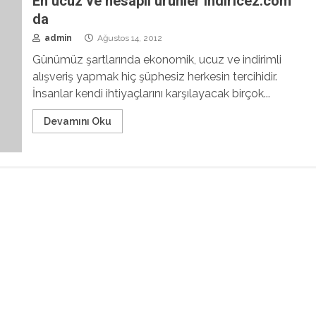
En ucuz ve hesaplı ürünler indiricez.com’
da
admin
Ağustos 14, 2012
Günümüz şartlarında ekonomik, ucuz ve indirimli
alışveriş yapmak hiç şüphesiz herkesin tercihidir.
İnsanlar kendi ihtiyaçlarını karşılayacak birçok...
Devamını Oku