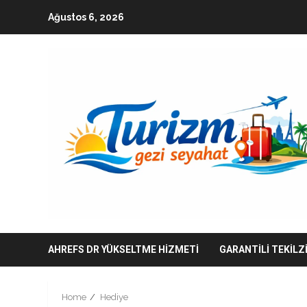
Skip
Ağustos 6, 2026
to
content
AHREFS DR YÜKSELTME HIZMETI
GARANTILI TEKILZ
Home
Hediye