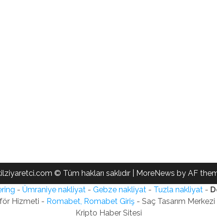
ilziyaretci.com © Tüm hakları saklıdır
|
MoreNews
by AF them
ring
-
Ümraniye nakliyat
-
Gebze nakliyat
-
Tuzla nakliyat
-
D
för Hizmeti -
Romabet, Romabet Giriş
- Saç Tasarım Merkezi -
Kripto Haber Sitesi