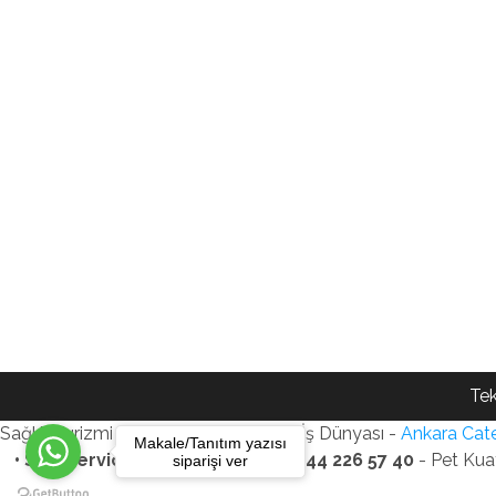
Tek
Sağlık Turizmi Reklam Ajansı - Gezi - İş Dünyası -
Ankara Cate
Makale/Tanıtım yazısı
• SEO Services • WhatsApp: +90 544 226 57 40
- Pet Kua
siparişi ver