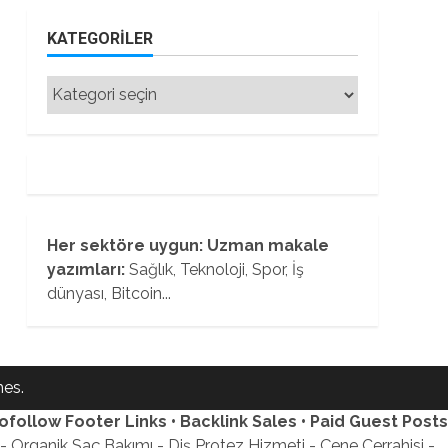
KATEGORILER
Kategoriler
Her sektöre uygun: Uzman makale
yazımları:
Sağlık, Teknoloji, Spor, İş
dünyası, Bitcoin...
es.
ofollow Footer Links • Backlink Sales • Paid Guest Posts
 Organik Saç Bakımı - Diş Protez Hizmeti - Çene Cerrahisi -