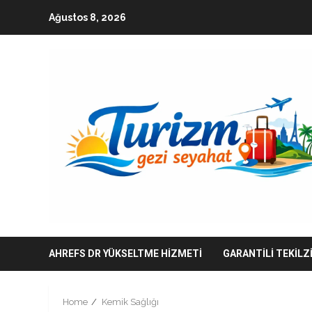
Skip
Ağustos 8, 2026
to
content
AHREFS DR YÜKSELTME HIZMETI
GARANTILI TEKILZ
Home
Kemik Sağlığı