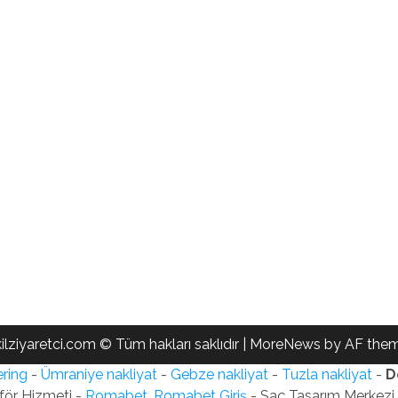
ilziyaretci.com © Tüm hakları saklıdır
|
MoreNews
by AF them
ring
-
Ümraniye nakliyat
-
Gebze nakliyat
-
Tuzla nakliyat
-
D
för Hizmeti -
Romabet, Romabet Giriş
- Saç Tasarım Merkezi -