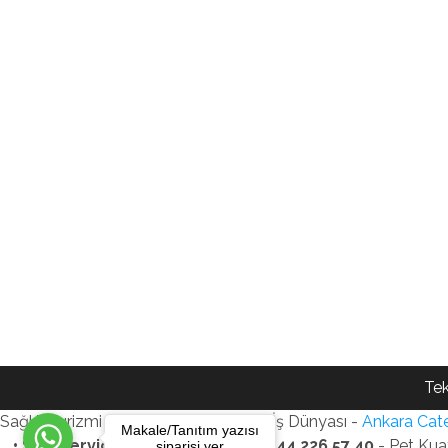
Tek
Sağlık Turizmi Reklam Ajansı - Gezi - İş Dünyası -
Ankara Cate
Makale/Tanıtım yazısı
• SEO Services • WhatsApp: +90 544 226 57 40
- Pet Kua
siparişi ver