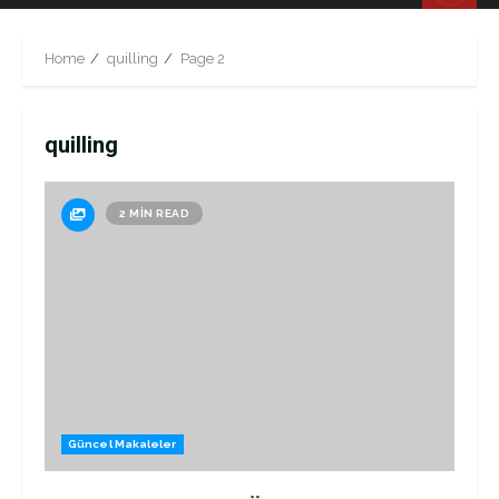
Menu
Home
quilling
Page 2
quilling
2 MIN READ
Güncel Makaleler