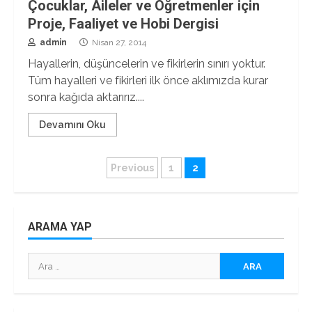
Çocuklar, Aileler ve Öğretmenler için
Proje, Faaliyet ve Hobi Dergisi
admin
Nisan 27, 2014
Hayallerin, düşüncelerin ve fikirlerin sınırı yoktur.
Tüm hayalleri ve fikirleri ilk önce aklımızda kurar
sonra kağıda aktarırız....
Devamını Oku
Yazı
Previous
1
2
sayfalaması
ARAMA YAP
Arama: