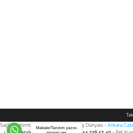
Tek
Sağlık Turizmi Reklam Ajansı - Gezi - İş Dünyası -
Ankara Cate
Makale/Tanıtım yazısı
• SEO Services • WhatsApp: +90 544 226 57 40
- Pet Kua
siparişi ver