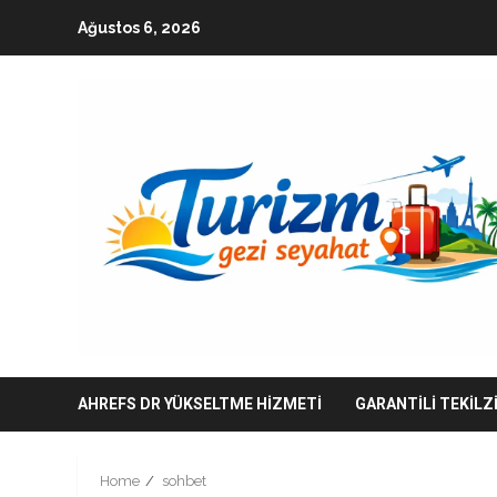
Skip
Ağustos 6, 2026
to
content
AHREFS DR YÜKSELTME HIZMETI
GARANTILI TEKILZ
Home
sohbet