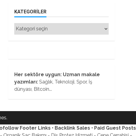
KATEGORILER
Kategoriler
Her sektöre uygun: Uzman makale
yazımları:
Sağlık, Teknoloji, Spor, İş
dünyası, Bitcoin...
es.
ofollow Footer Links • Backlink Sales • Paid Guest Posts
 Organik Saç Bakımı - Diş Protez Hizmeti - Çene Cerrahisi -