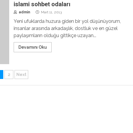
islami sohbet odaları
admin
Mart 11, 2013
Yeni ufuklarda huzura giden bir yol düşünüyorum,
insanlar arasında arkadaşlık, dostluk ve en güzel
paylaşımların olduğu gittikçe uzayan...
Devamını Oku
azı
1
2
Next
ayfalaması