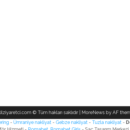
ilziyaretci.com © Tüm hakları saklıdır
|
MoreNews
by AF them
ring
-
Ümraniye nakliyat
-
Gebze nakliyat
-
Tuzla nakliyat
-
D
för Hizmeti -
Romabet, Romabet Giriş
- Saç Tasarım Merkezi -