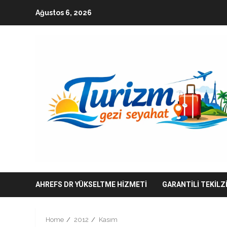
Skip
Ağustos 6, 2026
to
content
AHREFS DR YÜKSELTME HIZMETI
GARANTILI TEKILZ
Home
2012
Kasım