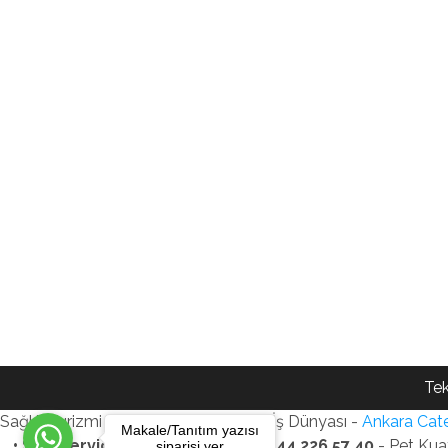
Tek
Sağlık Turizmi Reklam Ajansı - Gezi - İş Dünyası -
Ankara Cate
Makale/Tanıtım yazısı
• SEO Services • WhatsApp: +90 544 226 57 40
- Pet Kua
siparişi ver