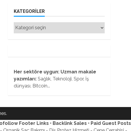
KATEGORILER
Kategoriler
Her sektöre uygun: Uzman makale
yazımları:
Sağlık, Teknoloji, Spor, İş
dünyası, Bitcoin...
es.
ofollow Footer Links • Backlink Sales • Paid Guest Posts
 Organik Saç Bakımı - Diş Protez Hizmeti - Çene Cerrahisi -