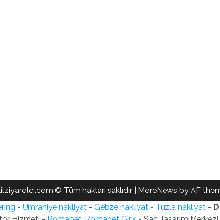
ilziyaretci.com © Tüm hakları saklıdır
|
MoreNews
by AF them
ring
-
Ümraniye nakliyat
-
Gebze nakliyat
-
Tuzla nakliyat
-
D
för Hizmeti -
Romabet, Romabet Giriş
- Saç Tasarım Merkezi -