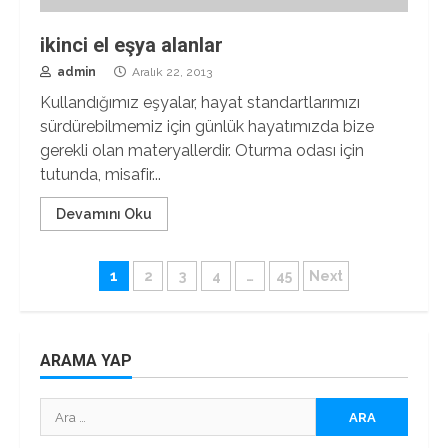
ikinci el eşya alanlar
admin
Aralık 22, 2013
Kullandığımız eşyalar, hayat standartlarımızı
sürdürebilmemiz için günlük hayatımızda bize
gerekli olan materyallerdir. Oturma odası için
tutunda, misafir...
Devamını Oku
Yazı
1
2
3
4
…
45
Next
sayfalaması
ARAMA YAP
Arama: