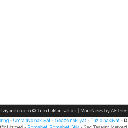
ilziyaretci.com © Tüm hakları saklıdır
|
MoreNews
by AF them
ring
-
Ümraniye nakliyat
-
Gebze nakliyat
-
Tuzla nakliyat
-
D
för Hizmeti -
Romabet, Romabet Giriş
- Saç Tasarım Merkezi -