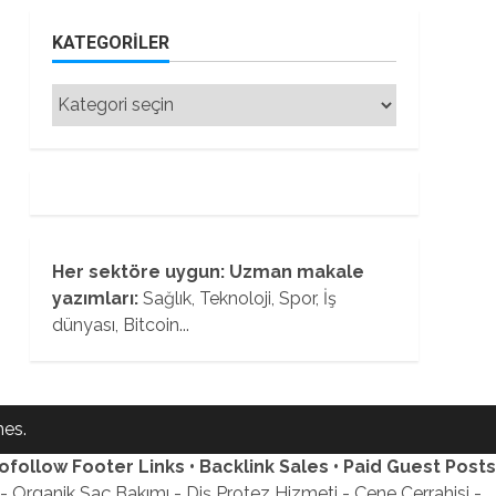
KATEGORILER
Kategoriler
Her sektöre uygun: Uzman makale
yazımları:
Sağlık, Teknoloji, Spor, İş
dünyası, Bitcoin...
es.
ofollow Footer Links • Backlink Sales • Paid Guest Posts
 Organik Saç Bakımı - Diş Protez Hizmeti - Çene Cerrahisi -