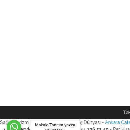
Tek
Sağlık Turizmi Reklam Ajansı - Gezi - İş Dünyası -
Ankara Cate
Makale/Tanıtım yazısı
• SEO Services • WhatsApp: +90 544 226 57 40
- Pet Kua
siparişi ver