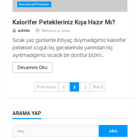
Kurumsal Firmalar
Kalorifer Petekleriniz Kışa Hazır Mı?
admin
Temmuz 9, 2014
Sıcak yaz günlerde ihtiyaç duymadığımız kalorifer
petekleri soğuk kış gecelerinde yanından hiç
ayrılmadığımız sıcacık bir dosttur bizim...
Devamını Oku
Yazı
Previous
1
2
3
Next
sayfalaması
ARAMA YAP
Arama: