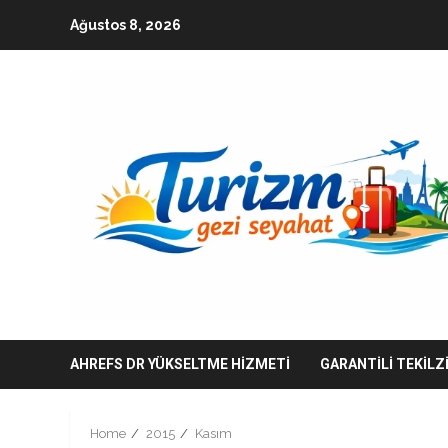
Skip
Ağustos 8, 2026
to
content
AHREFS DR YÜKSELTME HIZMETI
GARANTILI TEKILZ
Home
2015
Kasım