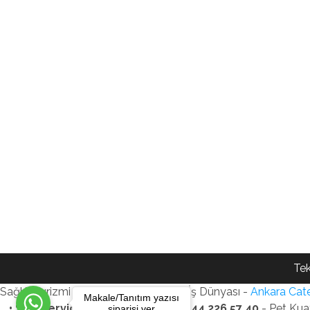
Tek
Sağlık Turizmi Reklam Ajansı - Gezi - İş Dünyası -
Ankara Cate
Makale/Tanıtım yazısı
• SEO Services • WhatsApp: +90 544 226 57 40
- Pet Kua
siparişi ver