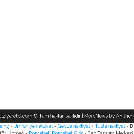
ilziyaretci.com © Tüm hakları saklıdır
|
MoreNews
by AF them
ring
-
Ümraniye nakliyat
-
Gebze nakliyat
-
Tuzla nakliyat
-
D
för Hizmeti -
Romabet, Romabet Giriş
- Saç Tasarım Merkezi -