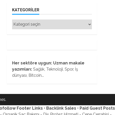
KATEGORILER
Kategoriler
Her sektöre uygun: Uzman makale
yazımları:
Sağlık, Teknoloji, Spor, İş
dünyası, Bitcoin...
es.
ofollow Footer Links • Backlink Sales • Paid Guest Posts
 Organik Saç Bakımı - Diş Protez Hizmeti - Çene Cerrahisi -