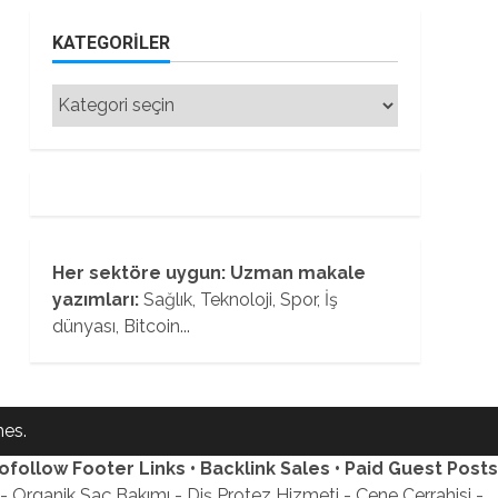
KATEGORILER
Kategoriler
Her sektöre uygun: Uzman makale
yazımları:
Sağlık, Teknoloji, Spor, İş
dünyası, Bitcoin...
es.
ofollow Footer Links • Backlink Sales • Paid Guest Posts
 Organik Saç Bakımı - Diş Protez Hizmeti - Çene Cerrahisi -