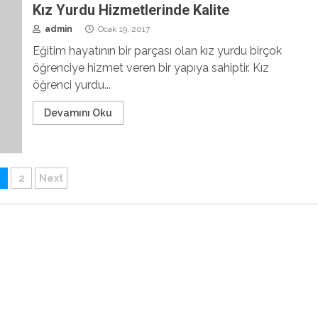
Kız Yurdu Hizmetlerinde Kalite
admin
Ocak 19, 2017
Eğitim hayatının bir parçası olan kız yurdu birçok
öğrenciye hizmet veren bir yapıya sahiptir. Kız
öğrenci yurdu...
Devamını Oku
azı
1
2
Next
ayfalaması