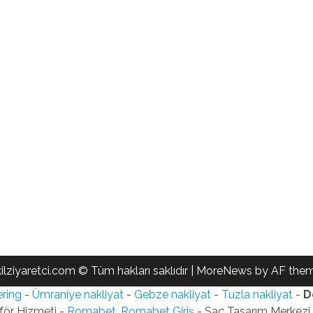
ilziyaretci.com © Tüm hakları saklıdır
|
MoreNews
by AF them
ring
-
Ümraniye nakliyat
-
Gebze nakliyat
-
Tuzla nakliyat
-
D
för Hizmeti -
Romabet, Romabet Giriş
- Saç Tasarım Merkezi -