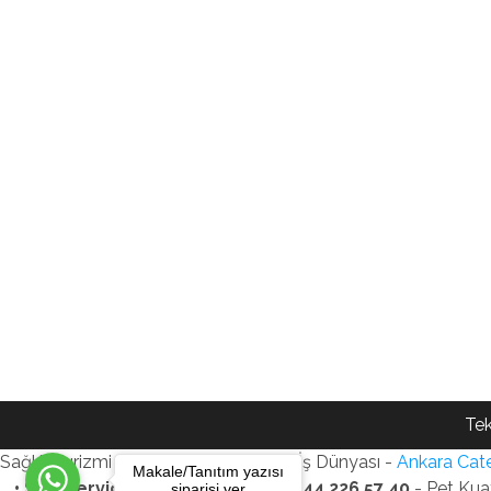
Tek
Sağlık Turizmi Reklam Ajansı - Gezi - İş Dünyası -
Ankara Cate
Makale/Tanıtım yazısı
• SEO Services • WhatsApp: +90 544 226 57 40
- Pet Kua
siparişi ver