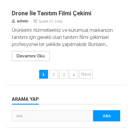
Drone İle Tanıtım Filmi Çekimi
admin
Şubat 27, 2019
Ürünlerini, hizmetleriniz ve kurumsal markanızın
tanıtımı için gerekli olan tanıtım filmi çekimleri
profesyonel bir şekilde yapılmalıdır. Bunların...
Devamını Oku
Yazı
1
2
3
4
Next
sayfalaması
ARAMA YAP
Arama: