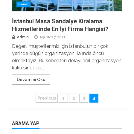
Genel
İstanbul Masa Sandalye Kiralama
Hizmetlerinde En İyi Firma Hangisi?
admin
Ağustos 7, 2021
Değerli müşterilerimiz için İstanbul’un bir çok
yerinde düğün organizasyon larında öncü
olmaktayız. Bu sebepten dolayı adil organizasyon
kalitesinde bir...
Devamını Oku
Yazı
Previous
1
2
3
4
sayfalaması
ARAMA YAP