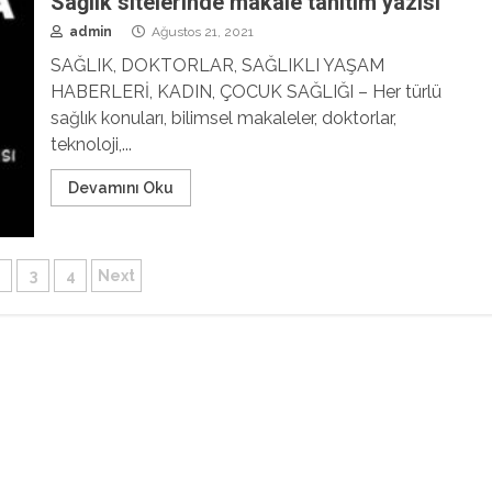
Sağlık sitelerinde makale tanıtım yazısı
admin
Ağustos 21, 2021
SAĞLIK, DOKTORLAR, SAĞLIKLI YAŞAM
HABERLERİ, KADIN, ÇOCUK SAĞLIĞI – Her türlü
sağlık konuları, bilimsel makaleler, doktorlar,
teknoloji,...
Devamını Oku
ı
2
3
4
Next
falaması