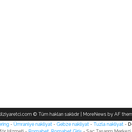
ilziyaretci.com © Tüm hakları saklıdır
|
MoreNews
by AF them
ring
-
Ümraniye nakliyat
-
Gebze nakliyat
-
Tuzla nakliyat
-
D
för Hizmeti -
Romabet, Romabet Giriş
- Saç Tasarım Merkezi -