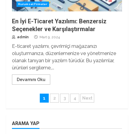
Kurumsal Firmalar
En İyi E-Ticaret Yazılımı: Benzersiz
Seçenekler ve Karşılaştırmalar
admin
Mart 9, 2024
E-ticaret yazılımı, çevrimiçi mağazanızı
oluşturmanıza, düzenlemenize ve yönetmenize
olanak tanıyan bir yazılım türüdür. Bu yazılımlar,
ürünleri sergileme,...
Devamını Oku
Yazı
1
2
3
4
Next
sayfalaması
ARAMA YAP