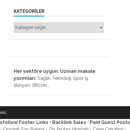
KATEGORILER
Kategoriler
Her sektöre uygun: Uzman makale
yazımları:
Sağlık, Teknoloji, Spor, İş
dünyası, Bitcoin...
es.
ofollow Footer Links • Backlink Sales • Paid Guest Posts
 Organik Saç Bakımı - Diş Protez Hizmeti - Çene Cerrahisi -