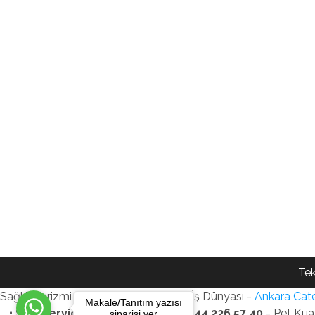
Tek
Sağlık Turizmi Reklam Ajansı - Gezi - İş Dünyası -
Ankara Cate
Makale/Tanıtım yazısı
• SEO Services • WhatsApp: +90 544 226 57 40
- Pet Kua
siparişi ver