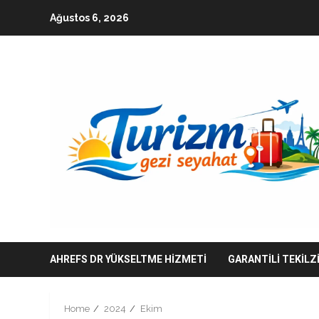
Skip
Ağustos 6, 2026
to
content
AHREFS DR YÜKSELTME HIZMETI
GARANTILI TEKILZ
Home
2024
Ekim