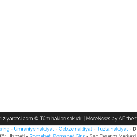
ilziyaretci.com © Tüm hakları saklıdır
|
MoreNews
by AF them
ring
-
Ümraniye nakliyat
-
Gebze nakliyat
-
Tuzla nakliyat
-
D
för Hizmeti -
Romabet, Romabet Giriş
- Saç Tasarım Merkezi -