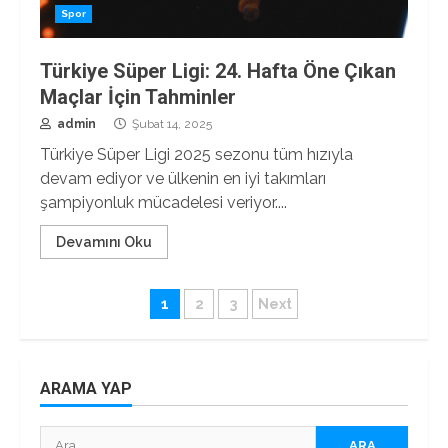
Spor
Türkiye Süper Ligi: 24. Hafta Öne Çıkan
Maçlar İçin Tahminler
admin
Şubat 14, 2025
Türkiye Süper Ligi 2025 sezonu tüm hızıyla
devam ediyor ve ülkenin en iyi takımları
şampiyonluk mücadelesi veriyor....
Devamını Oku
Yazı
1
2
3
Next
sayfalaması
ARAMA YAP
Arama: