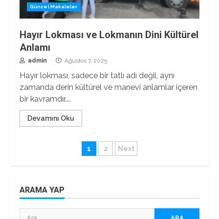
Güncel Makaleler
Hayır Lokması ve Lokmanın Dini Kültürel
Anlamı
admin
Ağustos 7, 2025
Hayır lokması, sadece bir tatlı adı değil, aynı
zamanda derin kültürel ve manevi anlamlar içeren
bir kavramdır....
Devamını Oku
Yazı
1
2
Next
sayfalaması
ARAMA YAP
Arama: