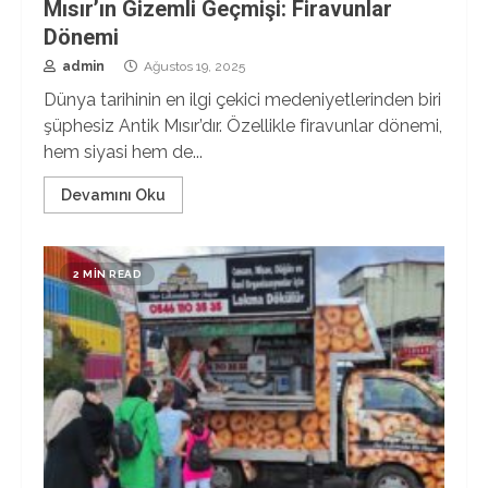
Mısır’ın Gizemli Geçmişi: Firavunlar
Dönemi
admin
Ağustos 19, 2025
Dünya tarihinin en ilgi çekici medeniyetlerinden biri
şüphesiz Antik Mısır’dır. Özellikle firavunlar dönemi,
hem siyasi hem de...
Devamını Oku
2 MIN READ