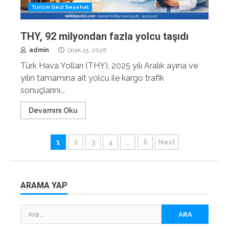
Turizm Gezi Seyahat
THY, 92 milyondan fazla yolcu taşıdı
admin
Ocak 15, 2026
Türk Hava Yolları (THY), 2025 yılı Aralık ayına ve
yılın tamamına ait yolcu ile kargo trafik
sonuçlarını...
Devamını Oku
Yazı
1
2
3
4
…
6
Next
sayfalaması
ARAMA YAP
Arama: