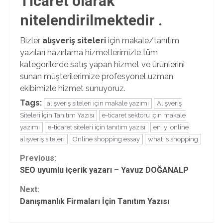
Ticaret olarak
nitelendirilmektedir .
Bizler
alışveriş siteleri
için makale/tanıtım
yazıları hazırlama hizmetlerimizle tüm
kategorilerde satış yapan hizmet ve ürünlerini
sunan müşterilerimize profesyonel uzman
ekibimizle hizmet sunuyoruz.
Tags:
alışveriş siteleri için makale yazımı
Alışveriş
Siteleri İçin Tanıtım Yazısı
e-ticaret sektörü için makale
yazımı
e-ticaret siteleri için tanıtım yazısı
en iyi online
alışveriş siteleri
Online shopping essay
what is shopping
Continue
Previous:
SEO uyumlu içerik yazarı – Yavuz DOĞANALP
Reading
Next:
Danışmanlık Firmaları İçin Tanıtım Yazısı