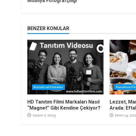
Mobilya Fotoğrafçılığı
Reading
BENZER KONULAR
Kurumsal Firmalar
Kurumsal Fi
HD Tanıtım Filmi Markaları Nasıl
Lezzet, Man
“Magnet” Gibi Kendine Çekiyor?
Arada: Efta
Kasım 7, 2025
Ekim 14, 20