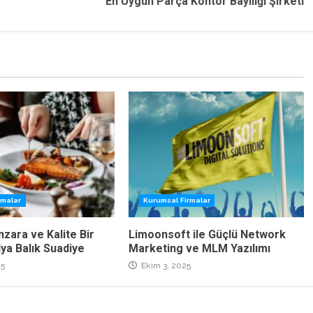
En Uygun Parça Kontör Bayiliği Şirketi
rmalar
Kurumsal Firmalar
zara ve Kalite Bir
Limoonsoft ile Güçlü Network
lya Balık Suadiye
Marketing ve MLM Yazılımı
25
Ekim 3, 2025