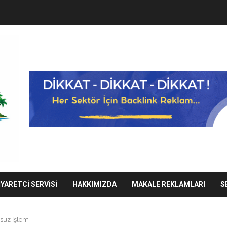
IYARETCI SERVISI
HAKKIMIZDA
MAKALE REKLAMLARI
S
nsuz İşlem