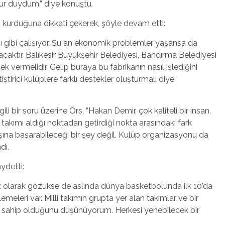
rur duydum.” diye konuştu.
 kurduğuna dikkati çekerek, şöyle devam etti:
ı gibi çalışıyor. Şu an ekonomik problemler yaşansa da
caktır. Balıkesir Büyükşehir Belediyesi, Bandırma Belediyesi
 vermelidir. Gelip buraya bu fabrikanın nasıl işlediğini
tirici kulüplere farklı destekler oluşturmalı diye
 bir soru üzerine Örs, “Hakan Demir, çok kaliteli bir insan.
 takımı aldığı noktadan getirdiği nokta arasındaki fark
şına başarabileceği bir şey değil. Kulüp organizasyonu da
dı.
ydetti:
z olarak gözükse de aslında dünya basketbolunda ilk 10’da
eleri var. Milli takımın grupta yer alan takımlar ve bir
üce sahip olduğunu düşünüyorum. Herkesi yenebilecek bir