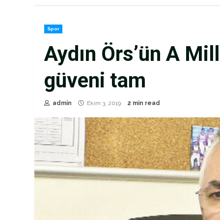
Spor
Aydın Örs’ün A Mil
güveni tam
admin
Ekim 3, 2019
2 min read