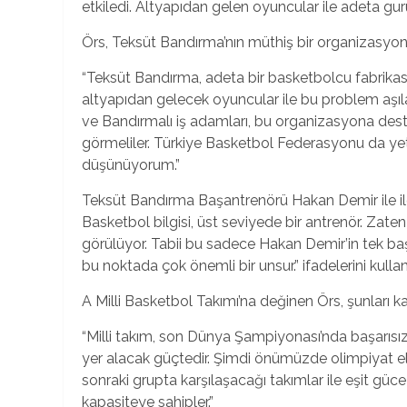
etkiledi. Altyapıdan gelen oyuncular ile adeta gu
Örs, Teksüt Bandırma’nın müthiş bir organizasyon
“Teksüt Bandırma, adeta bir basketbolcu fabrikas
altyapıdan gelecek oyuncular ile bu problem aşıla
ve Bandırmalı iş adamları, bu organizasyona destek
görmeliler. Türkiye Basketbol Federasyonu da yetiş
düşünüyorum.”
Teksüt Bandırma Başantrenörü Hakan Demir ile ilgili
Basketbol bilgisi, üst seviyede bir antrenör. Zaten
görülüyor. Tabii bu sadece Hakan Demir’in tek ba
bu noktada çok önemli bir unsur.” ifadelerini kullan
A Milli Basketbol Takımı’na değinen Örs, şunları ka
“Milli takım, son Dünya Şampiyonası’nda başarısı
yer alacak güçtedir. Şimdi önümüzde olimpiyat elem
sonraki grupta karşılaşacağı takımlar ile eşit g
kapasiteye sahipler.”