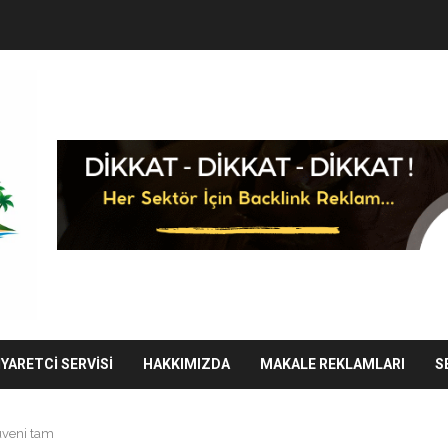
IYARETCI SERVISI
HAKKIMIZDA
MAKALE REKLAMLARI
S
üveni tam