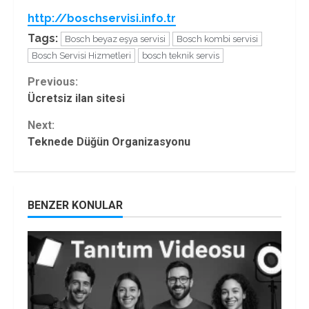
http://boschservisi.info.tr
Tags:
Bosch beyaz eşya servisi
Bosch kombi servisi
Bosch Servisi Hizmetleri
bosch teknik servis
Continue
Previous:
Ücretsiz ilan sitesi
Reading
Next:
Teknede Düğün Organizasyonu
BENZER KONULAR