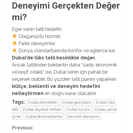
Deneyimi Gerçekten Değer
mi?
Eğer senin tatil hedefin:
Olağanüstü hizmet,
Farklı deneyimler,
Dünya standartlarında konfor ve eğlence ise;
Dubai’de lüks tatil kesinlikle değer.
Ancak tatilinden beklentin daha “sade, ekonomik
ve keşif odaklı” ise, Dubai senin için pahalı bir
seçenek olabilir. Bu yüzden tatil planını yaparken
bütçe, beklenti ve deneyim hedefini
netleştirmen
en doğru karar olacaktır.
Tags:
Dubai aktiviteleri
Dubai gezi planı
Dubai lüks
tatil
Dubai seyahat rehberi
Dubai turizm
Dubai yeme
içme
Dubai’de konaklama
lüks tatil deneyimi
Continue
Previous: