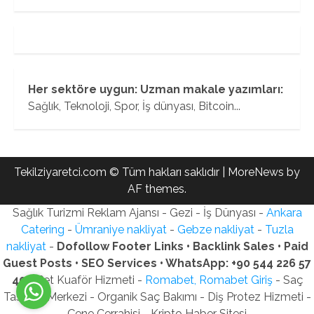
Her sektöre uygun: Uzman makale yazımları:
Sağlık, Teknoloji, Spor, İş dünyası, Bitcoin...
Tekilziyaretci.com © Tüm hakları saklıdır
|
MoreNews
by
AF themes.
Sağlık Turizmi Reklam Ajansı - Gezi - İş Dünyası -
Ankara
Catering
-
Ümraniye nakliyat
-
Gebze nakliyat
-
Tuzla
nakliyat
-
Dofollow Footer Links • Backlink Sales • Paid
Guest Posts • SEO Services • WhatsApp: +90 544 226 57
40
- Pet Kuaför Hizmeti -
Romabet, Romabet Giriş
- Saç
Tasarım Merkezi - Organik Saç Bakımı - Diş Protez Hizmeti -
Çene Cerrahisi - Kripto Haber Sitesi