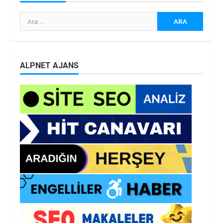
Arama:
ALPNET AJANS