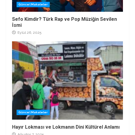
Güncel Makaleler
Sefo Kimdir? Türk Rap ve Pop Müziğin Sevilen
İsmi
Eylül 26, 2025
Güncel Makaleler
Hayır Lokması ve Lokmanın Dini Kültürel Anlamı
Ağustos 7, 2025