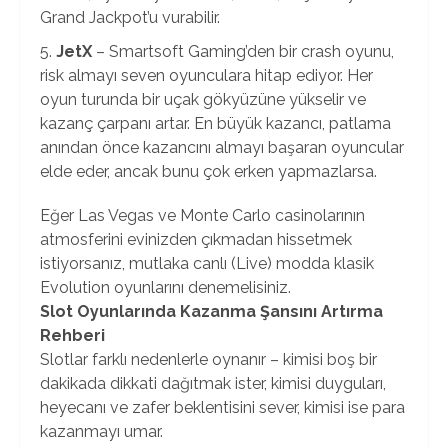
Grand Jackpot’u vurabilir.
JetX
– Smartsoft Gaming’den bir crash oyunu,
risk almayı seven oyunculara hitap ediyor. Her
oyun turunda bir uçak gökyüzüne yükselir ve
kazanç çarpanı artar. En büyük kazancı, patlama
anından önce kazancını almayı başaran oyuncular
elde eder, ancak bunu çok erken yapmazlarsa.
Eğer Las Vegas ve Monte Carlo casinolarının
atmosferini evinizden çıkmadan hissetmek
istiyorsanız, mutlaka canlı (Live) modda klasik
Evolution oyunlarını denemelisiniz.
Slot Oyunlarında Kazanma Şansını Artırma
Rehberi
Slotlar farklı nedenlerle oynanır – kimisi boş bir
dakikada dikkati dağıtmak ister, kimisi duyguları,
heyecanı ve zafer beklentisini sever, kimisi ise para
kazanmayı umar.