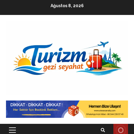
Skip
Ağustos 8, 2026
to
content
Primary