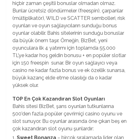
hiçbir zaman çeşitli bonuslar olmadan olmaz.
Bunlar ücretsiz döndürmeler (freespin), çarpanlar
(mültiplikatör), WILD ve SCATTER sembolleri, risk
oyunları ve oyun sağlayıcıların sunduğu bonus
oyunlar olabilir. Bahis sitelerinin sunduğu bonuslar
da büyük önem taşır. Örneğin, BizBet, yeni
oyunculara ilk 4 yatırımı için toplamda 55.000
TL’ye kadar hoş geldin bonusu + en popüler slotlar
için 150 freespin sunar. Bir oyun sağlayıcı veya
casino ne kadar fazla bonus ve ek özellik sunarsa,
büyük kazanç elde etme olasılığı da o kadar
yüksek olur.
TOP En Çok Kazandıran Slot Oyunları
Bahis sitesi BizBet, şans oyunları tutkunlarına
500’den fazla popüler çevrimiçi casino oyunu ve
slot sunuyor. Bu oyunlar arasında öne çıkan beş en
çok kazandıran slot oyunu şunlardır:
Sweet Bonanza
– birçok sıralamada lider olan