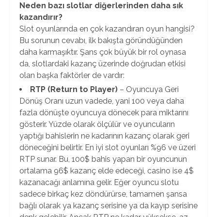
Neden bazı slotlar diğerlerinden daha sık
kazandırır?
Slot oyunlarında en çok kazandıran oyun hangisi?
Bu sorunun cevabı, ilk bakışta göründüğünden
daha karmaşıktır. Şans çok büyük bir rol oynasa
da, slotlardaki kazanç üzerinde doğrudan etkisi
olan başka faktörler de vardır:
RTP (Return to Player)
– Oyuncuya Geri
Dönüş Oranı uzun vadede, yani 100 veya daha
fazla dönüşte oyuncuya dönecek para miktarını
gösterir. Yüzde olarak ölçülür ve oyuncuların
yaptığı bahislerin ne kadarının kazanç olarak geri
döneceğini belirtir. En iyi slot oyunları %96 ve üzeri
RTP sunar. Bu, 100$ bahis yapan bir oyuncunun
ortalama 96$ kazanç elde edeceği, casino ise 4$
kazanacağı anlamına gelir. Eğer oyuncu slotu
sadece birkaç kez döndürürse, tamamen şansa
bağlı olarak ya kazanç serisine ya da kayıp serisine