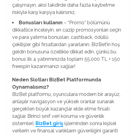
çalışmayın, aksi takdirde daha fazla kaybetme
riskiyle karşı karşıya kalırsınız.
Bonusları kullanın
– “Promo” bölümünü
dikkatlice inceleyin, en cazip promosyonları seçin
ve para yatırma bonusları, cashback, ödüllü
çekilişler gibi fırsatlardan yararlanın. BizBet’in hoş
geldin bonusuna özellikle dikkat edin, çünkü bu
bonus ilk 4 yatırımınızda toplam 55.000 TL + 150
freespin kazanmanızı sağlar!
Neden Slotları BizBet Platformunda
Oynamalısınız?
BizBet platformu, oyunculara modern bir arayüz,
anlaşılır navigasyon ve yüksek oranlar sunarak
gerçekten büyük kazançlar elde etme fırsatı
sağlar. Birinci sınıf veri koruma ve güvenlik
sistemleri,
BizBet giriş
işleminden sonra kişisel
verilerin ve finansal varlıkların güvenliğini garanti