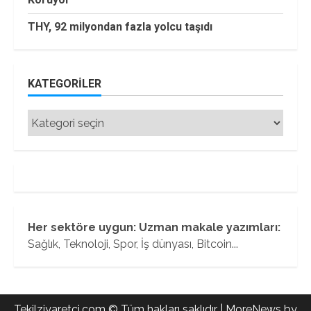
THY, 92 milyondan fazla yolcu taşıdı
KATEGORILER
Kategoriler
Her sektöre uygun: Uzman makale yazımları:
Sağlık, Teknoloji, Spor, İş dünyası, Bitcoin...
Tekilziyaretci.com © Tüm hakları saklıdır
|
MoreNews
by