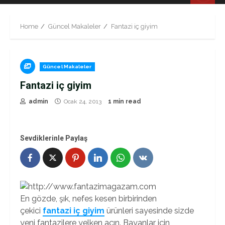
Menu
Home
Güncel Makaleler
Fantazi iç giyim
Güncel Makaleler
Fantazi iç giyim
admin
Ocak 24, 2013
1 min read
Sevdiklerinle Paylaş
En gözde, şık, nefes kesen birbirinden
çekici
fantazi iç giyim
ürünleri sayesinde sizde
yeni fantazilere yelken açın. Bayanlar için