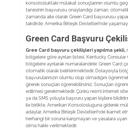
konsolosluktaki mülakat sonuçlarının olumlu geçmes
tanesinin başvurusu onaylandığı zaman, otomatik 
zamanda aile olarak Green Card başvurusu yapan 
takdirde, Amerika Birleşik Devletleri’nde yaşamay
Green Card Başvuru Çekiliş
Gree Card başvuru çekilişleri yapılma şekli,
bölgelere göre ayrılan listesi, Kentucky Consula
bölgelere ayrılarak numaralandırılır. Green Card ç
otomatik olarak belirlenmektedir. Dolayısıyla bölg
başvurularınızın olumlu olup olmadığını öğrenmek
girerek sonuçları öğrenebilirsiniz. Sonuçları öğrenm
edilmesi gerekmektedir. Çünkü resmi internet sitesi
ya da SMS yoluyla başvuru yapan kişilere bildiril
ile birlikte, Amerikan Konsolosluğuna giderek mü
adaylar, Amerika Birleşik Devletleri’nde ikamet e
herhangi bir soruna karışmayan ve yasalara uyan
olma hakkı verilmektedir.