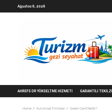
Skip
Ağustos 6, 2026
to
content
AHREFS DR YÜKSELTME HIZMETI
GARANTILI TEKILZ
Home
Kurumsal Firmalar
Green Card Nedir?