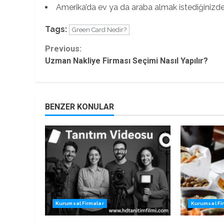
Amerika’da ev ya da araba almak istediğinizde ra
Tags:
Green Card Nedir?
Continue
Previous:
Uzman Nakliye Firması Seçimi Nasıl Yapılır?
Reading
BENZER KONULAR
Kurumsal Firmalar
Kurumsal Fi