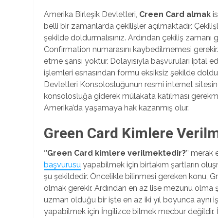
Amerika Birleşik Devletleri,
Creen Card almak
is
belli bir zamanlarda çekilişler açılmaktadır. Çek
şekilde doldurmalısınız. Ardından çekiliş zamanı g
Confirmation numarasını kaybedilmemesi gerekir.
etme şansı yoktur. Dolayısıyla başvuruları iptal e
işlemleri esnasından formu eksiksiz şekilde doldur
Devletleri Konsolosluğunun resmi internet sitesi
konsolosluğa giderek mülakata katılması gerekme
Amerika’da yaşamaya hak kazanmış olur.
Green Card Kimlere Veril
‘
’Green Card kimlere verilmektedir?
’’ merak 
başvurusu
yapabilmek için birtakım şartların olu
şu şekildedir. Öncelikle bilinmesi gereken konu,
olmak gerekir. Ardından en az lise mezunu olma ş
uzman olduğu bir işte en az iki yıl boyunca aynı 
yapabilmek için İngilizce bilmek mecbur değildir.