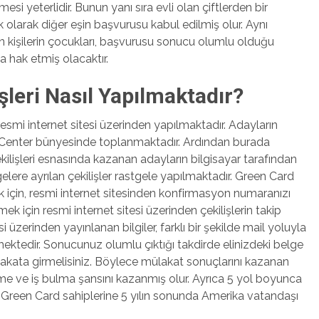
i yeterlidir. Bunun yanı sıra evli olan çiftlerden bir
olarak diğer eşin başvurusu kabul edilmiş olur. Aynı
kişilerin çocukları, başvurusu sonucu olumlu olduğu
a hak etmiş olacaktır.
leri Nasıl Yapılmaktadır?
resmi internet sitesi üzerinden yapılmaktadır. Adayların
r Center bünyesinde toplanmaktadır. Ardından burada
ekilişleri esnasında kazanan adayların bilgisayar tarafından
elere ayrılan çekilişler rastgele yapılmaktadır. Green Card
 için, resmi internet sitesinden konfirmasyon numaranızı
ek için resmi internet sitesi üzerinden çekilişlerin takip
 üzerinden yayınlanan bilgiler, farklı bir şekilde mail yoluyla
mektedir. Sonucunuz olumlu çıktığı takdirde elinizdeki belge
lakata girmelisiniz. Böylece mülakat sonuçlarını kazanan
tme ve iş bulma şansını kazanmış olur. Ayrıca 5 yol boyunca
 Green Card sahiplerine 5 yılın sonunda Amerika vatandaşı