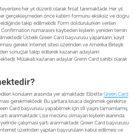
teyenlere her yıl düzenli olarak fırsat tanımaktadır. Her yıl
ilişler gerçekleşmeden önce katılım formunu eksiksiz ve doğru
eldiğinde takip edilmelidir. Form doldurulurken verilen
 Confirmation numarasını kaybeden kişilerin yeniden temin
dilmektedir. Üstelik Green Card başvurusu yapanların, kayıt
ması gerekir. İnternet sitesi üzerinden ve Amerika Birleşik
nden sonuçlar takip edilerek kazanan adayların
ktedir. Mülakatı kazanan adaylar Grenn Card sahibi olarak
mektedir?
edilen konuların arasında yer almaktadır. Elbette
Green Card
şması gerekmektedir. Bu şartlara kısaca değinmek gerekirse
 Green Card başvurusu yapabilmek için 18 yaşını tamamlamış
artı aranmaktadır. Lise mezunu olmayan kişilerin alanında
işyerinde çalışması şartı aranmaktadır. Green Card başvurusu
 İnternet üzerinden yapılan başvuruların kabul edilmesi ve