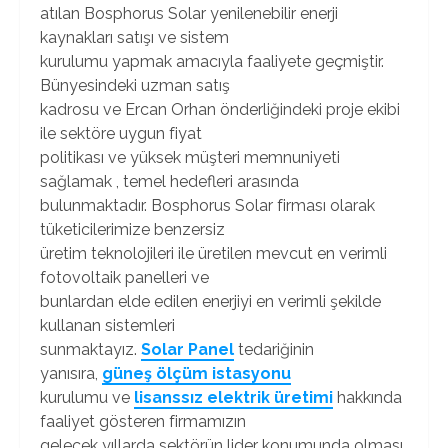
atılan Bosphorus Solar yenilenebilir enerji
kaynakları satışı ve sistem
kurulumu yapmak amacıyla faaliyete geçmiştir.
Bünyesindeki uzman satış
kadrosu ve Ercan Orhan önderliğindeki proje ekibi
ile sektöre uygun fiyat
politikası ve yüksek müşteri memnuniyeti
sağlamak , temel hedefleri arasında
bulunmaktadır. Bosphorus Solar firması olarak
tüketicilerimize benzersiz
üretim teknolojileri ile üretilen mevcut en verimli
fotovoltaik panelleri ve
bunlardan elde edilen enerjiyi en verimli şekilde
kullanan sistemleri
sunmaktayız.
Solar Panel
tedariğinin
yanısıra,
güneş ölçüm istasyonu
kurulumu ve
lisanssız elektrik üretimi
hakkında
faaliyet gösteren firmamızın
gelecek yıllarda sektörün lider konumunda olması