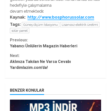
hedefiyle çalışmalarına
devam etmektedir.
Kaynak:
http://www.bosphorussolar.com
Tags:
Güneş ölçüm İstasyonu
Lisanssız elektrik üretimi
solar panel
Continue
Previous:
Yabancı Ünlülerin Magazin Haberleri
Reading
Next:
Aklınıza Takılan Ne Varsa Cevabı
Yardimlazim.com’da!
BENZER KONULAR