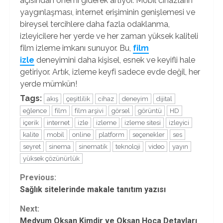
açısından önemi giderek artıyor. Mobil cihazların
yaygınlaşması, internet erişiminin genişlemesi ve
bireysel tercihlere daha fazla odaklanma,
izleyicilere her yerde ve her zaman yüksek kaliteli
film izleme imkanı sunuyor. Bu,
film
izle
deneyimini daha kişisel, esnek ve keyifli hale
getiriyor. Artık, izleme keyfi sadece evde değil, her
yerde mümkün!
Tags:
akış
çeşitlilik
cihaz
deneyim
dijital
eğlence
film
film arşivi
görsel
görüntü
HD
içerik
internet
izle
izleme
izleme sitesi
izleyici
kalite
mobil
online
platform
seçenekler
ses
seyret
sinema
sinematik
teknoloji
video
yayın
yüksek çözünürlük
Continue
Previous:
Sağlık sitelerinde makale tanıtım yazısı
Reading
Next:
Medyum Okşan Kimdir ve Okşan Hoca Detayları