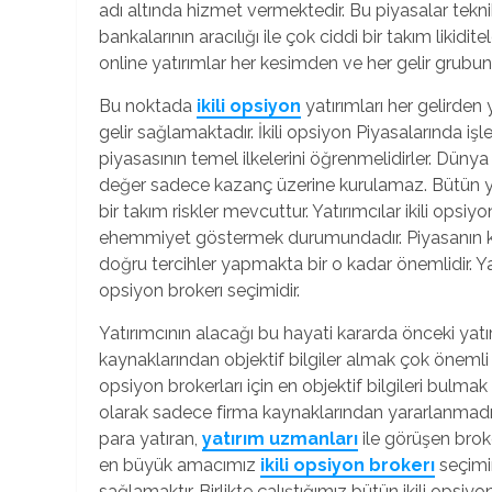
adı altında hizmet vermektedir. Bu piyasalar tekn
bankalarının aracılığı ile çok ciddi bir takım likidit
online yatırımlar her kesimden ve her gelir grubu
Bu noktada
ikili opsiyon
yatırımları her gelirden
gelir sağlamaktadır. İkili opsiyon Piyasalarında iş
piyasasının temel ilkelerini öğrenmelidirler. Dünya 
değer sadece kazanç üzerine kurulamaz. Bütün yat
bir takım riskler mevcuttur. Yatırımcılar ikili opsi
ehemmiyet göstermek durumundadır. Piyasanın kur
doğru tercihler yapmakta bir o kadar önemlidir. Yatı
opsiyon brokerı seçimidir.
Yatırımcının alacağı bu hayati kararda önceki yatı
kaynaklarından objektif bilgiler almak çok önemli
opsiyon brokerları için en objektif bilgileri bulma
olarak sadece firma kaynaklarından yararlanmadık
para yatıran,
yatırım uzmanları
ile görüşen broke
en büyük amacımız
ikili opsiyon brokerı
seçimin
sağlamaktır. Birlikte çalıştığımız bütün ikili opsi