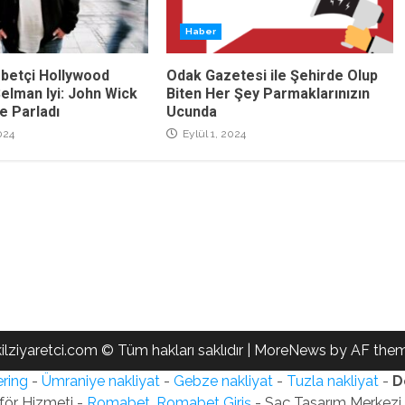
Haber
rbetçi Hollywood
Odak Gazetesi ile Şehirde Olup
elman Iyi: John Wick
Biten Her Şey Parmaklarınızın
le Parladı
Ucunda
024
Eylül 1, 2024
ilziyaretci.com © Tüm hakları saklıdır
|
MoreNews
by AF them
ring
-
Ümraniye nakliyat
-
Gebze nakliyat
-
Tuzla nakliyat
-
D
för Hizmeti -
Romabet, Romabet Giriş
- Saç Tasarım Merkezi -