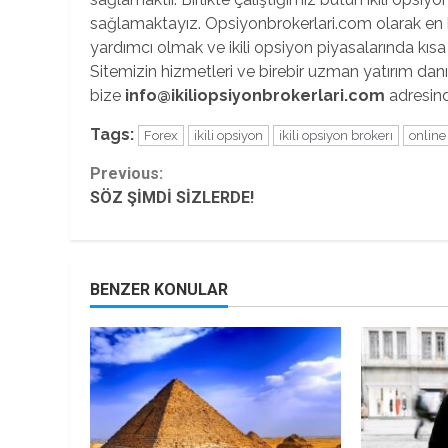
sağlamaktayız. Opsiyonbrokerlari.com olarak en b
yardımcı olmak ve ikili opsiyon piyasalarında kısa
Sitemizin hizmetleri ve birebir uzman yatırım danı
bize
info@ikiliopsiyonbrokerlari.com
adresin
Tags:
Forex
ikili opsiyon
ikili opsiyon brokerı
online
Continue
Previous:
SÖZ ŞİMDİ SİZLERDE!
Reading
BENZER KONULAR