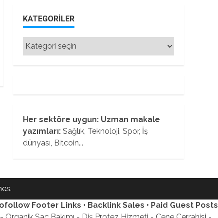
KATEGORILER
Kategoriler
Her sektöre uygun: Uzman makale
yazımları:
Sağlık, Teknoloji, Spor, İş
dünyası, Bitcoin...
es.
ofollow Footer Links • Backlink Sales • Paid Guest Posts
 Organik Saç Bakımı - Diş Protez Hizmeti - Çene Cerrahisi -