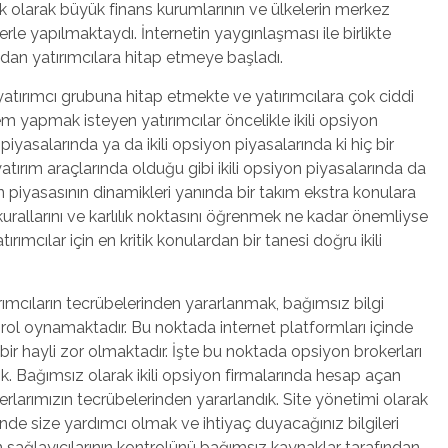
ik olarak büyük finans kurumlarının ve ülkelerin merkez
elerle yapılmaktaydı. İnternetin yaygınlaşması ile birlikte
ndan yatırımcılara hitap etmeye başladı.
 yatırımcı grubuna hitap etmekte ve yatırımcılara çok ciddi
lem yapmak isteyen yatırımcılar öncelikle ikili opsiyon
piyasalarında ya da ikili opsiyon piyasalarında ki hiç bir
ırım araçlarında olduğu gibi ikili opsiyon piyasalarında da
yon piyasasının dinamikleri yanında bir takım ekstra konulara
allarını ve karlılık noktasını öğrenmek ne kadar önemliyse
rımcılar için en kritik konulardan bir tanesi doğru ikili
rımcıların tecrübelerinden yararlanmak, bağımsız bilgi
 rol oynamaktadır. Bu noktada internet platformları içinde
k bir hayli zor olmaktadır. İşte bu noktada opsiyon brokerları
. Bağımsız olarak ikili opsiyon firmalarında hesap açan
rlarımızın tecrübelerinden yararlandık. Site yönetimi olarak
de size yardımcı olmak ve ihtiyaç duyacağınız bilgileri
yon sağlayıcılarının kontrolünü bağımsız kaynaklar tarafından