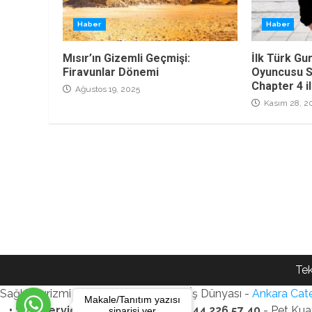
Haber
Haber
Mısır’ın Gizemli Geçmişi:
İlk Türk Gu
Firavunlar Dönemi
Oyuncusu S
Chapter 4 i
Ağustos 19, 2025
Kasım 28, 2
Tek
Sağlık Turizmi Reklam Ajansı - Gezi - İş Dünyası -
Ankara Cate
Makale/Tanıtım yazısı
• SEO Services • WhatsApp: +90 544 226 57 40
- Pet Kua
siparişi ver