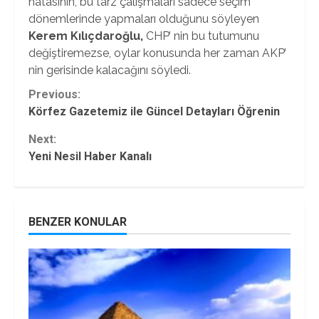
hatasının, bu tarz çalışmaları sadece seçim
dönemlerinde yapmaları olduğunu söyleyen
Kerem Kılıçdaroğlu,
CHP’ nin bu tutumunu
değiştiremezse, oylar konusunda her zaman AKP’
nin gerisinde kalacağını söyledi.
Continue
Previous:
Körfez Gazetemiz ile Güncel Detayları Öğrenin
Reading
Next:
Yeni Nesil Haber Kanalı
BENZER KONULAR