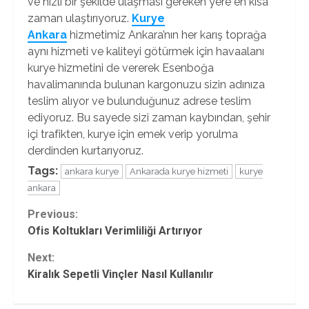
ve hızlı bir şekilde ulaşması gereken yere en kısa
zaman ulaştırıyoruz.
Kurye
Ankara
hizmetimiz Ankara’nın her karış toprağa
aynı hizmeti ve kaliteyi götürmek için havaalanı
kurye hizmetini de vererek Esenboğa
havalimanında bulunan kargonuzu sizin adınıza
teslim alıyor ve bulunduğunuz adrese teslim
ediyoruz. Bu sayede sizi zaman kaybından, şehir
içi trafikten, kurye için emek verip yorulma
derdinden kurtarıyoruz.
Tags:
ankara kurye
Ankarada kurye hizmeti
kurye
ankara
Continue
Previous:
Ofis Koltukları Verimliliği Artırıyor
Reading
Next:
Kiralık Sepetli Vinçler Nasıl Kullanılır