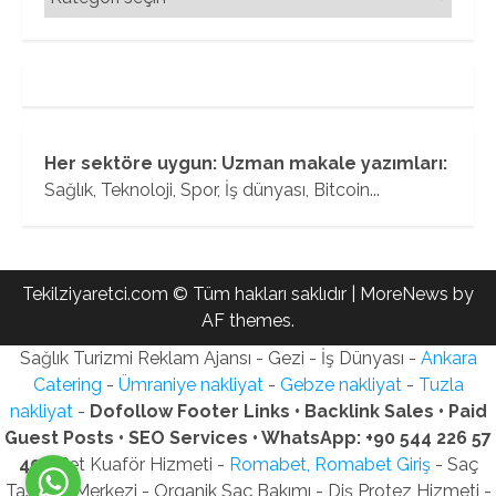
Her sektöre uygun: Uzman makale yazımları:
Sağlık, Teknoloji, Spor, İş dünyası, Bitcoin...
Tekilziyaretci.com © Tüm hakları saklıdır
|
MoreNews
by
AF themes.
Sağlık Turizmi Reklam Ajansı - Gezi - İş Dünyası -
Ankara
Catering
-
Ümraniye nakliyat
-
Gebze nakliyat
-
Tuzla
nakliyat
-
Dofollow Footer Links • Backlink Sales • Paid
Guest Posts • SEO Services • WhatsApp: +90 544 226 57
40
- Pet Kuaför Hizmeti -
Romabet, Romabet Giriş
- Saç
Tasarım Merkezi - Organik Saç Bakımı - Diş Protez Hizmeti -