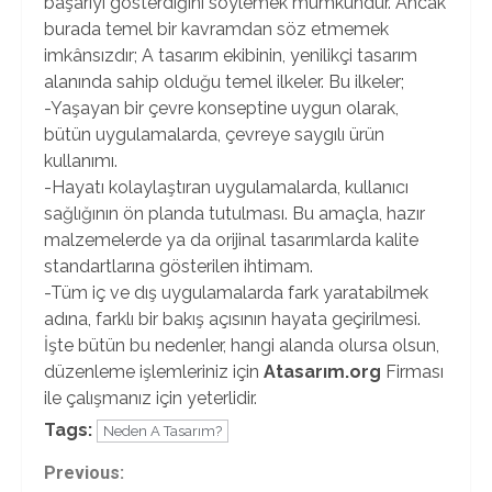
başarıyı gösterdiğini söylemek mümkündür. Ancak
burada temel bir kavramdan söz etmemek
imkânsızdır; A tasarım ekibinin, yenilikçi tasarım
alanında sahip olduğu temel ilkeler. Bu ilkeler;
-Yaşayan bir çevre konseptine uygun olarak,
bütün uygulamalarda, çevreye saygılı ürün
kullanımı.
-Hayatı kolaylaştıran uygulamalarda, kullanıcı
sağlığının ön planda tutulması. Bu amaçla, hazır
malzemelerde ya da orijinal tasarımlarda kalite
standartlarına gösterilen ihtimam.
-Tüm iç ve dış uygulamalarda fark yaratabilmek
adına, farklı bir bakış açısının hayata geçirilmesi.
İşte bütün bu nedenler, hangi alanda olursa olsun,
düzenleme işlemleriniz için
Atasarım.org
Firması
ile çalışmanız için yeterlidir.
Tags:
Neden A Tasarım?
Continue
Previous: