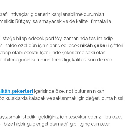
…
fı, ihtiyaçlar, giderlerin karşılanabilme durumları
elidir. Bütçeyi sarsmayacak ve de kaliteli firmalarla
lar, isteğe hitap edecek portföy, zamanında teslim edip
i halde özel gün için sipariş edilecek
nikâh şekeri
çiftleri
ep olabilecektir. İçeriğinde şekerleme saklı olan
olabileceği için kurumun temizliği, kalitesi son derece
eri;
ikâh şekerleri
içerisinde özel not bulunan nikah
ir söz kulaklarda kalacak ve saklanmak için değerli olma hissi
aylaşmak istedik- geldiğiniz için teşekkür ederiz- bu özel
 bize hiçbir güç engel olamadı’’ gibi ilginç cümleler