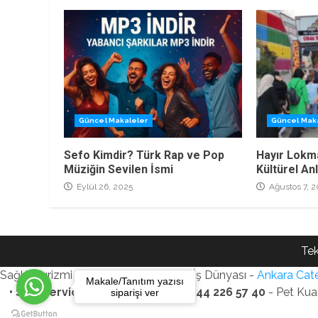
Güncel Makaleler
Güncel Mak
Sefo Kimdir? Türk Rap ve Pop
Hayır Lokm
Müziğin Sevilen İsmi
Kültürel An
Eylül 26, 2025
Ağustos 7, 2
Tek
Sağlık Turizmi Reklam Ajansı - Gezi - İş Dünyası -
Ankara Cate
Makale/Tanıtım yazısı
• SEO Services • WhatsApp: +90 544 226 57 40
- Pet Kua
siparişi ver