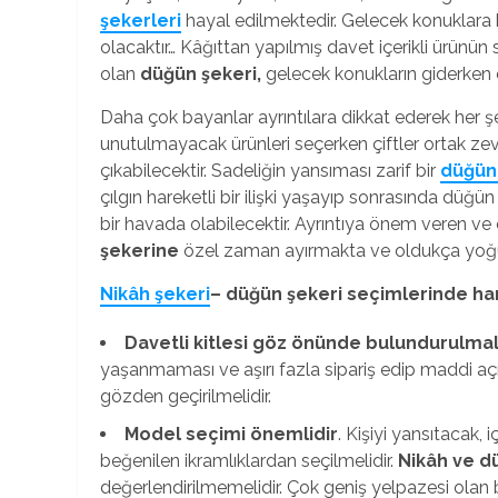
şekerleri
hayal edilmektedir. Gelecek konuklara h
olacaktır… Kâğıttan yapılmış davet içerikli ürünün 
olan
düğün
şekeri,
gelecek konukların giderken e
Daha çok bayanlar ayrıntılara dikkat ederek her şe
unutulmayacak ürünleri seçerken çiftler ortak zevk
çıkabilecektir. Sadeliğin yansıması zarif bir
düğün
çılgın hareketli bir ilişki yaşayıp sonrasında düğün t
bir havada olabilecektir. Ayrıntıya önem veren ve
şekerine
özel zaman ayırmakta ve oldukça yoğu
Nikâh şekeri
– düğün şekeri seçimlerinde ha
Davetli kitlesi göz önünde bulundurulmal
yaşanmaması ve aşırı fazla sipariş edip maddi aç
gözden geçirilmelidir.
Model seçimi önemlidir
. Kişiyi yansıtacak,
beğenilen ikramlıklardan seçilmelidir.
Nikâh ve d
değerlendirilmemelidir. Çok geniş yelpazesi olan b