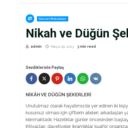
Güncel Makaleler
Nikah ve Düğün Şe
admin
Mayıs 29, 2013
3 min read
Sevdiklerinle Paylaş
NİKÂH VE DÜĞÜN ŞEKERLERİ
Unutulmaz olarak hayatımızda yer edinen iki kişi
kusursuz olması için çiftlerin aileleri, arkadaşları
kılınmaktadır. Hazırlıklar günler öncesinden başla
ihtiyaçları, davetiyeler, ikramlıklar, kuaför organ