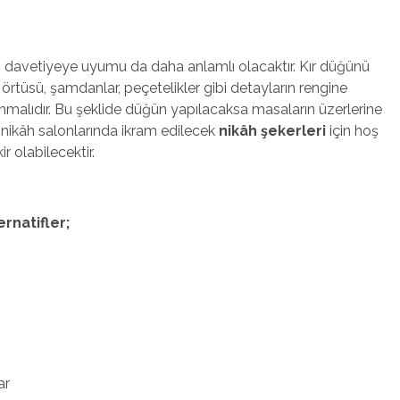
 davetiyeye uyumu da daha anlamlı olacaktır. Kır düğünü
rtüsü, şamdanlar, peçetelikler gibi detayların rengine
malıdır. Bu şeklide düğün yapılacaksa masaların üzerlerine
ne nikâh salonlarında ikram edilecek
nikâh şekerleri
için hoş
r olabilecektir.
rnatifler;
ar