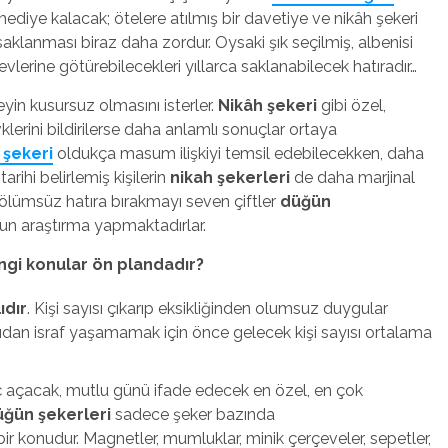
ediye kalacak; ötelere atılmış bir davetiye ve nikâh şekeri
saklanması biraz daha zordur. Oysaki şık seçilmiş, albenisi
vlerine götürebilecekleri yıllarca saklanabilecek hatıradır…
yin kusursuz olmasını isterler.
Nikâh şekeri
gibi özel,
lerini bildirilerse daha anlamlı sonuçlar ortaya
 şekeri
oldukça masum ilişkiyi temsil edebilecekken, daha
arihi belirlemiş kişilerin
nikah şekerleri
de daha marjinal
 ölümsüz hatıra bırakmayı seven çiftler
düğün
n araştırma yapmaktadırlar.
ngi konular ön plandadır?
ıdır
. Kişi sayısı çıkarıp eksikliğinden olumsuz duygular
ıdan israf yaşamamak için önce gelecek kişi sayısı ortalama
 iç açacak, mutlu günü ifade edecek en özel, en çok
üğün şekerleri
sadece şeker bazında
ir konudur. Magnetler, mumluklar, minik çerçeveler, sepetler,