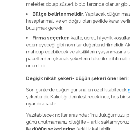
melekler, dolap süsleri, biblo tarzında olanlar gibi
Bütçe belirlenmelidir
. Yapılacak düğün masra
hesaplanmalı ve en doğru olan şekilde karar verilm
buluşmak gerekir.
Firma seçerken
kalite, ücret, hijyenik koşul
edemeyeceği gibi normlar değerlendirilmelidir. Aks
mahcup edebilecek ve aksiliklerin yaşanmasına seb
paketlerden çıkacak şekerlerin tüketilme ihtimali 
önemlidir.
Değişik nikâh şekeri- düğün şekeri öneril
Son günlerde düğün gününü en özel kılabilecek
n
şekerleridir. Kalıcılığı derinleştirecek ince, hoş b
uyandıracaktır.
Yazılabilecek notlar arasında ; ‘’mutluluğumuzu p
günü unutmamanız dileği ile – artık saklamıyoruz-
ile
düğün şekerlerine
farklılık katılabilir.