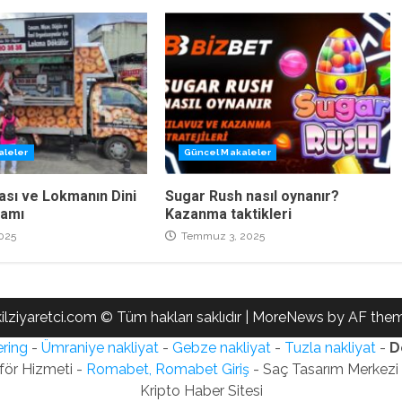
aleler
Güncel Makaleler
ası ve Lokmanın Dini
Sugar Rush nasıl oynanır?
lamı
Kazanma taktikleri
025
Temmuz 3, 2025
ilziyaretci.com © Tüm hakları saklıdır
|
MoreNews
by AF them
ring
-
Ümraniye nakliyat
-
Gebze nakliyat
-
Tuzla nakliyat
-
D
för Hizmeti -
Romabet, Romabet Giriş
- Saç Tasarım Merkezi -
Kripto Haber Sitesi