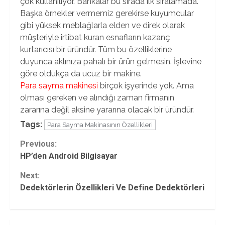
çok kullanılıyor. Bankalar bu sırada ilk sıralamada.
Başka örnekler vermemiz gerekirse kuyumcular
gibi yüksek meblağlarla elden ve direk olarak
müşteriyle irtibat kuran esnafların kazanç
kurtarıcısı bir üründür. Tüm bu özelliklerine
duyunca aklınıza pahalı bir ürün gelmesin. İşlevine
göre oldukça da ucuz bir makine.
Para sayma makinesi
birçok işyerinde yok. Ama
olması gereken ve alındığı zaman firmanın
zararına değil aksine yararına olacak bir üründür.
Tags:
Para Sayma Makinasının Özellikleri
Continue
Previous:
HP’den Android Bilgisayar
Reading
Next:
Dedektörlerin Özellikleri Ve Define Dedektörleri