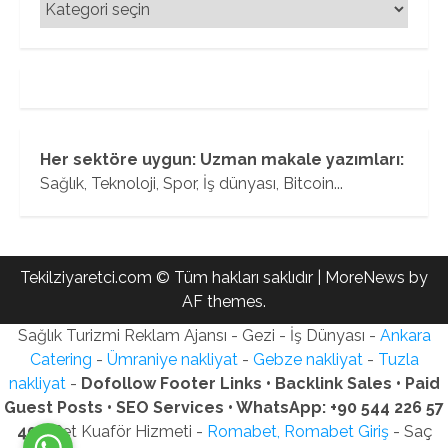
Kategoriler
Her sektöre uygun: Uzman makale yazımları:
Sağlık, Teknoloji, Spor, İş dünyası, Bitcoin...
Tekilziyaretci.com © Tüm hakları saklıdır
|
MoreNews
by
AF themes.
Sağlık Turizmi Reklam Ajansı - Gezi - İş Dünyası -
Ankara
Catering
-
Ümraniye nakliyat
-
Gebze nakliyat
-
Tuzla
nakliyat
-
Dofollow Footer Links • Backlink Sales • Paid
Guest Posts • SEO Services • WhatsApp: +90 544 226 57
40
- Pet Kuaför Hizmeti -
Romabet, Romabet Giriş
- Saç