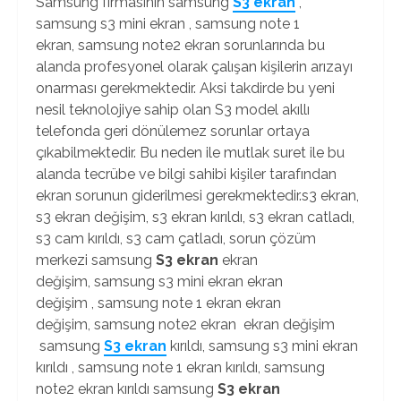
Samsung firmasının samsung
S3 ekran
,
samsung s3 mini ekran , samsung note 1
ekran, samsung note2 ekran sorunlarında bu
alanda profesyonel olarak çalışan kişilerin arızayı
onarması gerekmektedir. Aksi takdirde bu yeni
nesil teknolojiye sahip olan S3 model akıllı
telefonda geri dönülemez sorunlar ortaya
çıkabilmektedir. Bu neden ile mutlak suret ile bu
alanda tecrübe ve bilgi sahibi kişiler tarafından
ekran sorunun giderilmesi gerekmektedir.s3 ekran,
s3 ekran değişim, s3 ekran kırıldı, s3 ekran catladı,
s3 cam kırıldı, s3 cam çatladı, sorun çözüm
merkezi samsung
S3 ekran
ekran
değişim, samsung s3 mini ekran ekran
değişim , samsung note 1 ekran ekran
değişim, samsung note2 ekran ekran değişim
samsung
S3 ekran
kırıldı, samsung s3 mini ekran
kırıldı , samsung note 1 ekran kırıldı, samsung
note2 ekran kırıldı samsung
S3 ekran