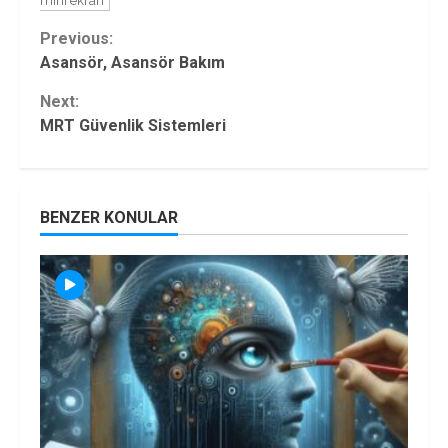
mini ekran
Continue
Previous:
Asansör, Asansör Bakım
Reading
Next:
MRT Güvenlik Sistemleri
BENZER KONULAR