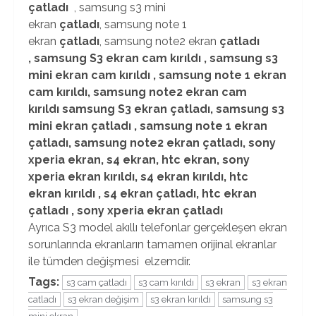
çatladı
, samsung s3 mini
ekran
çatladı
, samsung note 1
ekran
çatladı
, samsung note2 ekran
çatladı
, samsung
S3 ekran cam kırıldı
, samsung s3
mini ekran cam kırıldı , samsung note 1 ekran
cam kırıldı, samsung note2 ekran cam
kırıldı samsung
S3 ekran
çatladı, samsung s3
mini ekran çatladı , samsung note 1 ekran
çatladı, samsung note2 ekran çatladı,
sony
xperia ekran, s4 ekran,
htc ekran,
sony
xperia ekran kırıldı, s4 ekran
kırıldı
,
htc
ekran
kırıldı ,
s4 ekran çatladı,
htc ekran
çatladı ,
sony xperia ekran çatladı
Ayrıca S3 model akıllı telefonlar gerçekleşen ekran
sorunlarında ekranların tamamen orijinal ekranlar
ile tümden değişmesi elzemdir.
Tags:
s3 cam çatladı
s3 cam kırıldı
s3 ekran
s3 ekran
catladı
s3 ekran değişim
s3 ekran kırıldı
samsung s3