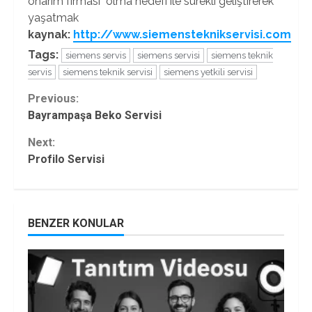
onarım firması olma hedefi ile sürekli geliştirerek
yaşatmak
kaynak:
http://www.siemensteknikservisi.com
Tags:
siemens servis
siemens servisi
siemens teknik
servis
siemens teknik servisi
siemens yetkili servisi
Continue
Previous:
Bayrampaşa Beko Servisi
Reading
Next:
Profilo Servisi
BENZER KONULAR