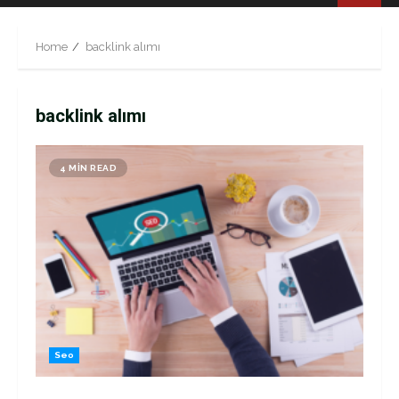
Menu
Home
backlink alımı
backlink alımı
4 MIN READ
Seo