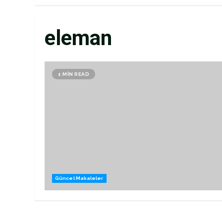
eleman
1 MIN READ
Güncel Makaleler