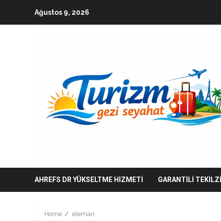
Skip
Ağustos 9, 2026
to
content
AHREFS DR YÜKSELTME HIZMETI
GARANTILI TEKILZ
Home
eleman