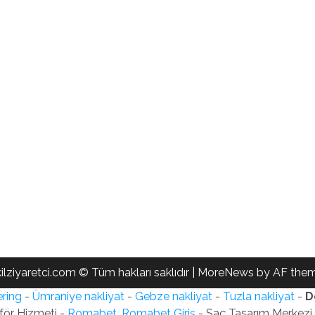
ilziyaretci.com © Tüm hakları saklıdır
|
MoreNews
by AF them
ring
-
Ümraniye nakliyat
-
Gebze nakliyat
-
Tuzla nakliyat
-
D
för Hizmeti -
Romabet, Romabet Giriş
- Saç Tasarım Merkezi -