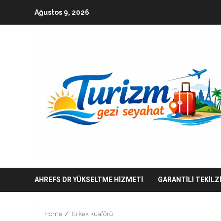
Skip
Ağustos 9, 2026
to
content
AHREFS DR YÜKSELTME HIZMETI
GARANTILI TEKILZ
Home
Erkek kuaförü