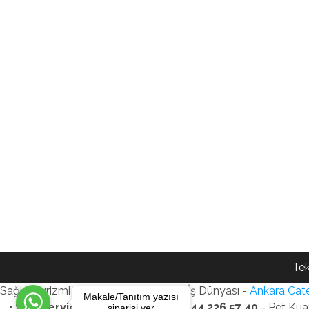
Tek
Sağlık Turizmi Reklam Ajansı - Gezi - İş Dünyası -
Ankara Cate
Makale/Tanıtım yazısı
• SEO Services • WhatsApp: +90 544 226 57 40
- Pet Kua
siparişi ver