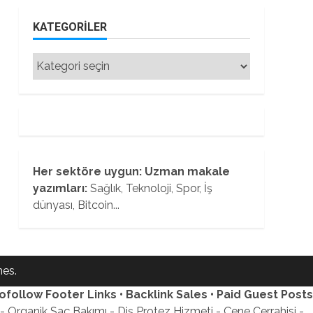
KATEGORILER
Kategoriler
Her sektöre uygun: Uzman makale
yazımları:
Sağlık, Teknoloji, Spor, İş
dünyası, Bitcoin...
es.
ofollow Footer Links • Backlink Sales • Paid Guest Posts
 Organik Saç Bakımı - Diş Protez Hizmeti - Çene Cerrahisi -