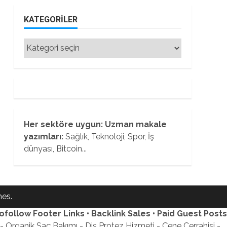
KATEGORILER
Kategoriler
Her sektöre uygun: Uzman makale
yazımları:
Sağlık, Teknoloji, Spor, İş
dünyası, Bitcoin...
es.
ofollow Footer Links • Backlink Sales • Paid Guest Posts
 Organik Saç Bakımı - Diş Protez Hizmeti - Çene Cerrahisi -