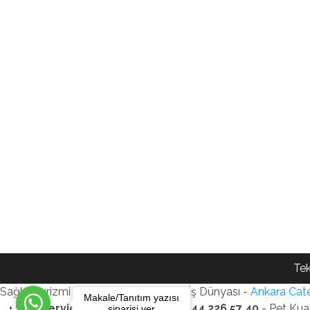
Tek
Sağlık Turizmi Reklam Ajansı - Gezi - İş Dünyası -
Ankara Cate
Makale/Tanıtım yazısı
• SEO Services • WhatsApp: +90 544 226 57 40
- Pet Kua
siparişi ver