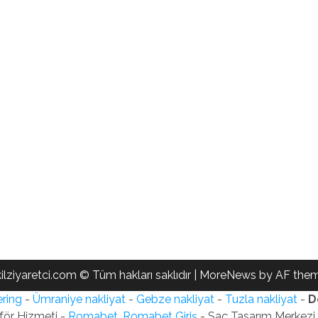
ilziyaretci.com © Tüm hakları saklıdır
|
MoreNews
by AF them
ring
-
Ümraniye nakliyat
-
Gebze nakliyat
-
Tuzla nakliyat
-
D
för Hizmeti -
Romabet, Romabet Giriş
- Saç Tasarım Merkezi -