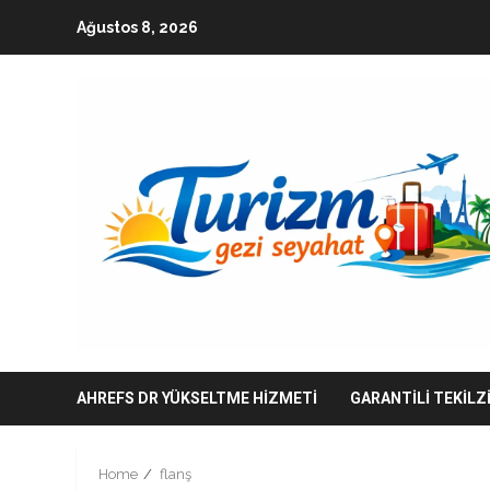
Skip
Ağustos 8, 2026
to
content
AHREFS DR YÜKSELTME HIZMETI
GARANTILI TEKILZ
Home
flanş