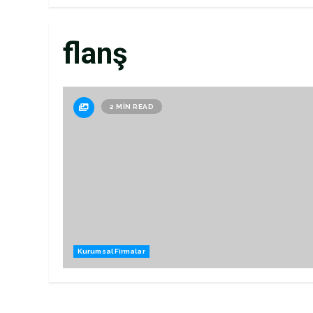
flanş
2 MIN READ
Kurumsal Firmalar