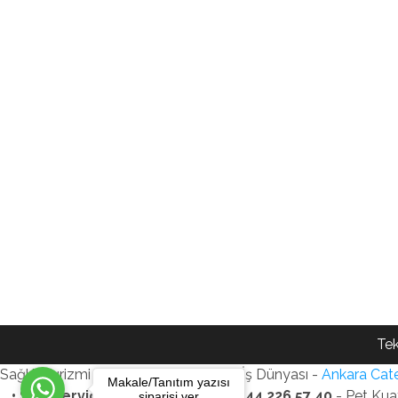
Tek
Sağlık Turizmi Reklam Ajansı - Gezi - İş Dünyası -
Ankara Cate
Makale/Tanıtım yazısı
• SEO Services • WhatsApp: +90 544 226 57 40
- Pet Kua
siparişi ver