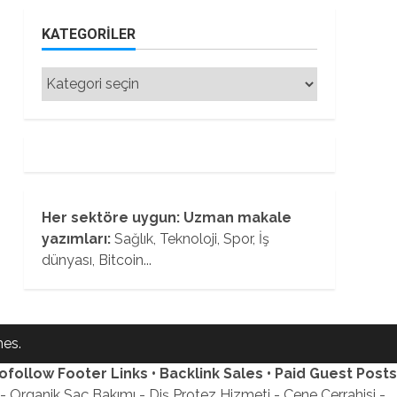
KATEGORILER
Kategoriler
Her sektöre uygun: Uzman makale
yazımları:
Sağlık, Teknoloji, Spor, İş
dünyası, Bitcoin...
es.
ofollow Footer Links • Backlink Sales • Paid Guest Posts
 Organik Saç Bakımı - Diş Protez Hizmeti - Çene Cerrahisi -