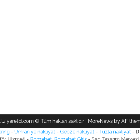
ilziyaretci.com © Tüm hakları saklıdır
|
MoreNews
by AF them
ring
-
Ümraniye nakliyat
-
Gebze nakliyat
-
Tuzla nakliyat
-
D
för Hizmeti -
Romabet, Romabet Giriş
- Saç Tasarım Merkezi -