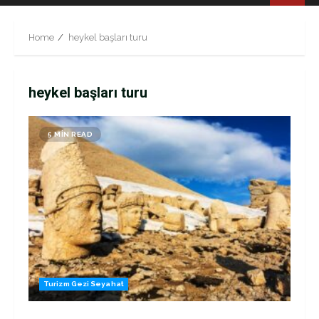
Menu
Home
heykel başları turu
heykel başları turu
5 MIN READ
Turizm Gezi Seyahat