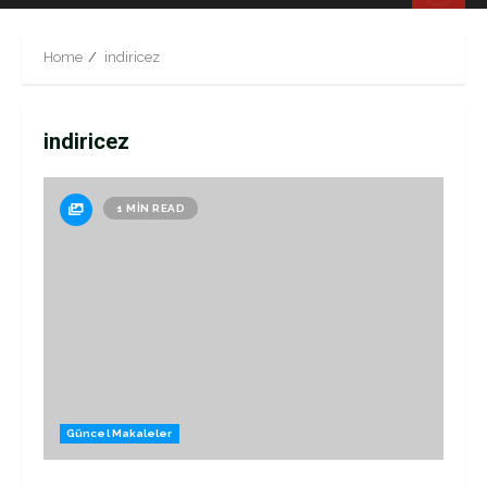
Menu
Home
indiricez
indiricez
1 MIN READ
Güncel Makaleler