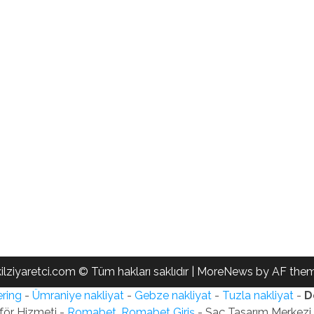
ilziyaretci.com © Tüm hakları saklıdır
|
MoreNews
by AF them
ring
-
Ümraniye nakliyat
-
Gebze nakliyat
-
Tuzla nakliyat
-
D
för Hizmeti -
Romabet, Romabet Giriş
- Saç Tasarım Merkezi -