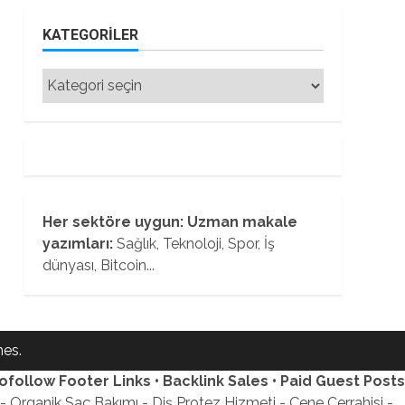
KATEGORILER
Kategoriler
Her sektöre uygun: Uzman makale
yazımları:
Sağlık, Teknoloji, Spor, İş
dünyası, Bitcoin...
es.
ofollow Footer Links • Backlink Sales • Paid Guest Posts
 Organik Saç Bakımı - Diş Protez Hizmeti - Çene Cerrahisi -