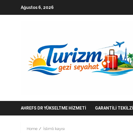
Skip
Ağustos 6, 2026
to
content
AHREFS DR YÜKSELTME HIZMETI
GARANTILI TEKILZ
Home
İslimli kayısı