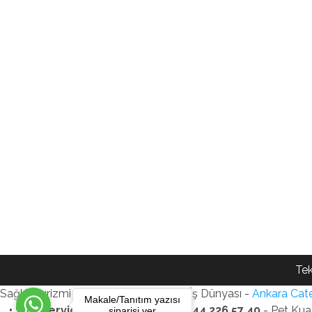
Tek
Sağlık Turizmi Reklam Ajansı - Gezi - İş Dünyası -
Ankara Cate
Makale/Tanıtım yazısı
• SEO Services • WhatsApp: +90 544 226 57 40
- Pet Kua
siparişi ver